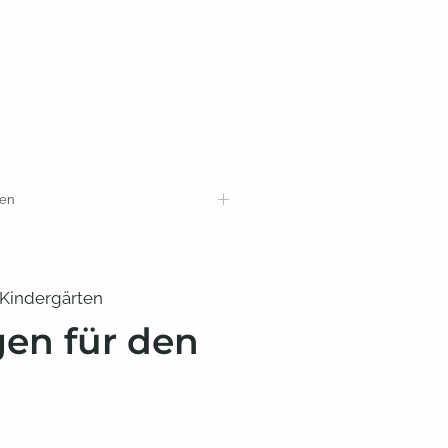
+
ten
 Kindergärten
gen für den